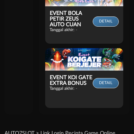
EVENT BOLA
PETIR ZEUS
DETAIL
AUTO CUAN
Tanggal akhir:
-
EVENT KOI GATE
EXTRA BONUS
DETAIL
Tanggal akhir:
-
AUTO7SLOT > Link Login Pecinta Game Online