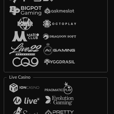
Live Casino