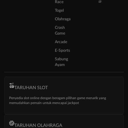
Race
Togel
Olahraga
Crash
Game
Arcade
E-Sports
Sabung
Ayam
TARUHAN SLOT
Penyedia slot online dengan beragam pilihan game menarik yang
memudahkan pemain untuk mencapai jackpot
TARUHAN OLAHRAGA