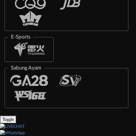
E-Sports
Sabung Ayam
Toggle