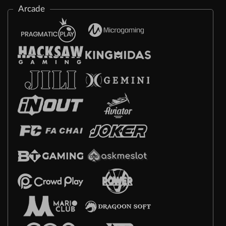
Arcade