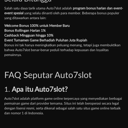
Salah satu daya tarik utama Auto7slot adalah
program bonus harian dan event-
event spesial
yang selalu dinanti oleh para member. Beberapa bonus populer
yang ditawarkan antara lain:
Welcome Bonus 100% untuk Member Baru
Bonus Rollingan Harian 1%
Cashback Mingguan hingga 10%
Event Turnamen Game Berhadiah Puluhan Juta Rupiah
Bonus ini tak hanya meningkatkan peluang menang, tetapi juga membuktikan
bahwa Auto7slot benar-benar peduli terhadap kepuasan dan loyalitas
pemainnya.
FAQ Seputar Auto7slot
1.
Apa itu Auto7slot?
Auto7slot adalah platform game online terpercaya yang menyediakan berbagai
permainan game dari provider ternama. Situs ini telah beroperasi secara legal
dengan lisensi resmi, serta dikenal sebagai salah satu situs game online terbaik
dan nomor 1 di Indonesia.