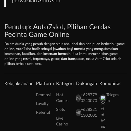
perwakilan Auto7slot.
Penutup: Auto7slot, Pilihan Cerdas
Pecinta Game Online
Dalam dunia yang penuh dengan situs abal-abal dan penipuan berkedok game
online, Auto7slot
hadir sebagai jawaban bagi mereka yang mengutamakan
keamanan, keadilan, dan keseruan bermain
. Jika kamu mencari situs game
online yang
resmi, terpercaya, gacor, dan transparan
, maka Auto7slot adalah
pilihan terbaik untukmu.
Kebijaksanaan
Platform
Kategori
Dukungan
Komunitas
Promosi
Hot
+628779
Telegra
Games
0243070
m
Loyalty
Slots
+628221
Referral
1302001
Live
Casino