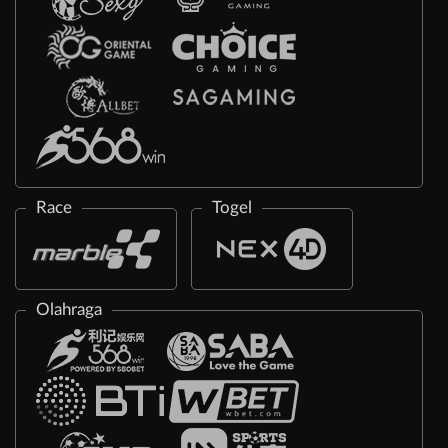
Race
Togel
Olahraga