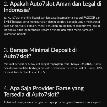
2.
Apakah Auto7slot Aman dan Legal di
Indonesia?
Ya. Auto7slot memiliki lisensi dari lembaga internasional seperti
PAGCOR
dan
BMM Testlabs
, serta menggunakan sistem enkripsi canggih untuk melindungi
data dan transaksi pemain. Meski perjudian online belum sepenuhnya legal di
Indonesia, situs ini beroperasi secara offshore dan tetap mengutamakan
keamanan pemain.
3.
Berapa Minimal Deposit di
Auto7slot?
Minimal deposit di Auto7slot sangat terjangkau, yaitu hanya
Rp10.000
. Kamu
bisa deposit melalui berbagai metode pembayaran seperti e-wallet (Dana, OVO,
Gopay), transfer bank, atau QRIS.
4.
Apa Saja Provider Game yang
Tersedia di Auto7slot?
Auto7slot bekerja sama dengan berbagai provider game ternama dunia seperti: