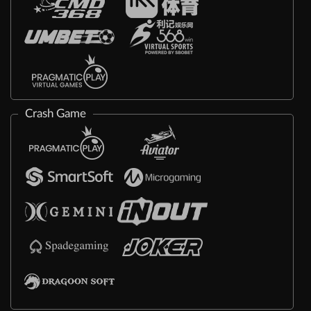
Crash Game