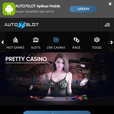
×
AUTO7SLOT Aplikasi Mobile
UNDUH
Jangan tampilkan lagi hari ini
HOT GAMES
SLOTS
LIVE CASINO
RACE
TOGEL
OL