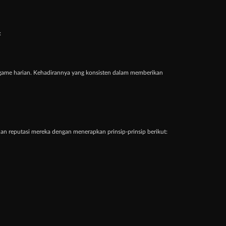
:
m game harian. Kehadirannya yang konsisten dalam memberikan
an reputasi mereka dengan menerapkan prinsip-prinsip berikut: