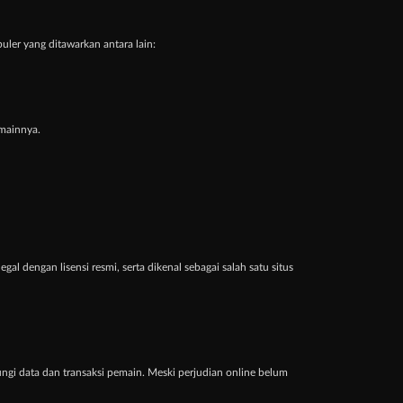
ler yang ditawarkan antara lain:
emainnya.
l dengan lisensi resmi, serta dikenal sebagai salah satu situs
ngi data dan transaksi pemain. Meski perjudian online belum