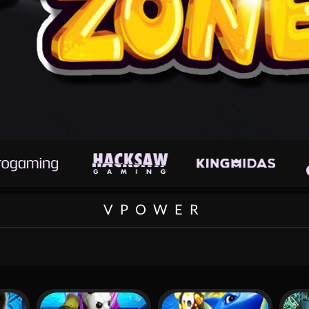
VPOWER