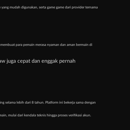
e yang mudah digunakan, serta game game dari provider ternama
ini membuat para pemain merasa nyaman dan aman bermain di
draw juga cepat dan enggak pernah
ng selama lebih dari 8 tahun. Platform ini bekerja sama dengan
, mulai dari kendala teknis hingga proses verifikasi akun.