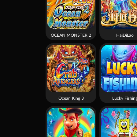
OCEAN MONSTER 2
HaiDiLao
Ocean King 3
Lucky Fishin