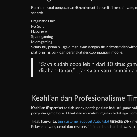
Berbicara soal
pengalaman (Experience)
, tak sedikit pemain yan
seperti:
Pragmatic Play
PG Soft
Habanero
Spadegaming
Microgaming
Selain itu, pemain juga dimanjakan dengan
fitur deposit dan wit
platform ini, baik dari perangkat desktop maupun mobile.
“Saya sudah coba lebih dari 10 situs ga
ditahan-tahan,” ujar salah satu pemain ak
Keahlian dan Profesionalisme Ti
Keahlian (Expertise)
adalah aspek penting dalam industri game onli
penyedia game bersertifikat dan mematuhi regulasi ketat agar semu
Tidak hanya itu,
tim customer support Auto7slot
tersedia 24/7
mel
Pelayanan yang cepat dan responsif ini membuktikan bahwa situs in