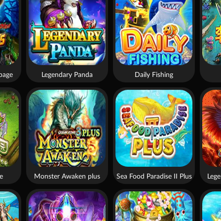
page
Legendary Panda
Daily Fishing
e
Monster Awaken plus
Sea Food Paradise II Plus
Lege