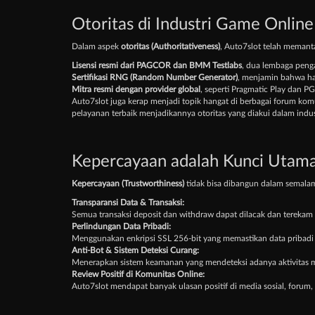
Otoritas di Industri Game Online
Dalam aspek
otoritas (Authoritativeness)
, Auto7slot telah memantap
Lisensi resmi dari PAGCOR dan BMM Testlabs
, dua lembaga penga
Sertifikasi RNG (Random Number Generator)
, menjamin bahwa has
Mitra resmi dengan provider global
, seperti Pragmatic Play dan PG
Auto7slot juga kerap menjadi topik hangat di berbagai forum ko
pelayanan terbaik menjadikannya otoritas yang diakui dalam indust
Kepercayaan adalah Kunci Utam
Kepercayaan (Trustworthiness)
tidak bisa dibangun dalam semalam.
Transparansi Data & Transaksi:
Semua transaksi deposit dan withdraw dapat dilacak dan terekam
Perlindungan Data Pribadi:
Menggunakan enkripsi SSL 256-bit yang memastikan data pribadi 
Anti-Bot & Sistem Deteksi Curang:
Menerapkan sistem keamanan yang mendeteksi adanya aktivitas 
Review Positif di Komunitas Online:
Auto7slot mendapat banyak ulasan positif di media sosial, forum,