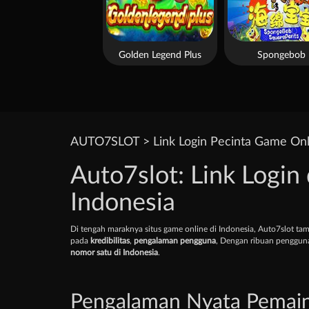
Golden Legend Plus
Spongebob
AUTO7SLOT > Link Login Pecinta Game Onl
Auto7slot: Link Login
Indonesia
Di tengah maraknya situs game online di Indonesia, Auto7slot t
pada
kredibilitas
,
pengalaman pengguna
, Dengan ribuan pengguna 
nomor satu di Indonesia
.
Pengalaman Nyata Pemain: