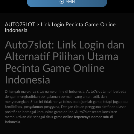
MAIN
AUTO7SLOT > Link Login Pecinta Game Online
Indonesia
Auto7slot: Link Login dan
Alternatif Pilihan Utama
Pecinta Game Online
Indonesia
Di tengah maraknya situs game online di Indonesia, Auto7slot tampil berbeda
dengan menghadirkan pengalaman bermain yang aman, adil, dan
menyenangkan. Situs ini tidak hanya fokus pada jumlah game, tetapi juga pada
kredibilitas
,
pengalaman pengguna
, Dengan ribuan pengguna aktif dan ulasan
positif dari berbagai komunitas game online, Auto7slot secara konsisten
membuktikan diri sebagai
situs game online terpercaya nomor satu di
Indonesia
.