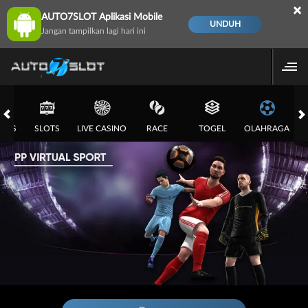
×
AUTO7SLOT Aplikasi Mobile
UNDUH
Jangan tampilkan lagi hari ini
MES
SLOTS
LIVE CASINO
RACE
TOGEL
OLAHRAGA
CR