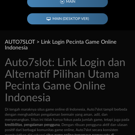
MAIN
MAIN (DESKTOP VER)
AUTO7SLOT > Link Login Pecinta Game Online
Indonesia
Auto7slot: Link Login dan
Alternatif Pilihan Utama
Pecinta Game Online
Indonesia
Di tengah maraknya situs game online di Indonesia, Auto7slot tampil berbeda
dengan menghadirkan pengalaman bermain yang aman, adil, dan
menyenangkan. Situs ini tidak hanya fokus pada jumlah game, tetapi juga pada
kredibilitas
,
pengalaman pengguna
, Dengan ribuan pengguna aktif dan ulasan
positif dari berbagai komunitas game online, Auto7slot secara konsisten