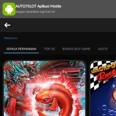
AUTO7SLOT Aplikasi Mobile
Jangan tampilkan lagi hari ini
Habanero
SEMUA PERMAINAN
TOP 20
BONUS BUY GAME
SLOTS