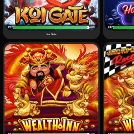
RTP
98%
RTP
Koi Gate