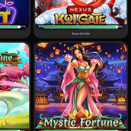
97%
RTP
98%
Nexus Koi Gate