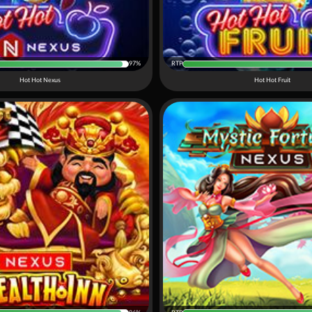
97%
RTP
Hot Hot Nexus
Hot Hot Fruit